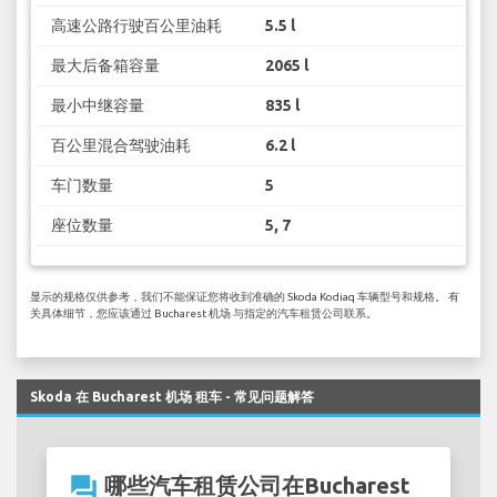
高速公路行驶百公里油耗
5.5 l
最大后备箱容量
2065 l
最小中继容量
835 l
百公里混合驾驶油耗
6.2 l
车门数量
5
座位数量
5, 7
显示的规格仅供参考，我们不能保证您将收到准确的 Skoda Kodiaq 车辆型号和规格。 有
关具体细节，您应该通过 Bucharest 机场 与指定的汽车租赁公司联系。
Skoda 在 Bucharest 机场 租车 - 常见问题解答
question_answer
哪些汽车租赁公司在Bucharest