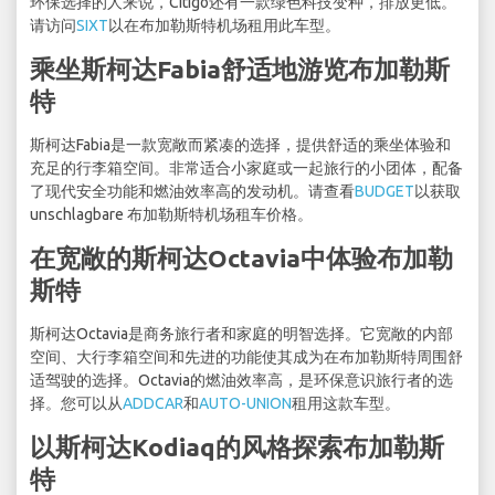
环保选择的人来说，Citigo还有一款绿色科技变种，排放更低。
请访问
SIXT
以在布加勒斯特机场租用此车型。
乘坐斯柯达Fabia舒适地游览布加勒斯
特
斯柯达Fabia是一款宽敞而紧凑的选择，提供舒适的乘坐体验和
充足的行李箱空间。非常适合小家庭或一起旅行的小团体，配备
了现代安全功能和燃油效率高的发动机。请查看
BUDGET
以获取
unschlagbare 布加勒斯特机场租车价格。
在宽敞的斯柯达Octavia中体验布加勒
斯特
斯柯达Octavia是商务旅行者和家庭的明智选择。它宽敞的内部
空间、大行李箱空间和先进的功能使其成为在布加勒斯特周围舒
适驾驶的选择。Octavia的燃油效率高，是环保意识旅行者的选
择。您可以从
ADDCAR
和
AUTO-UNION
租用这款车型。
以斯柯达Kodiaq的风格探索布加勒斯
特