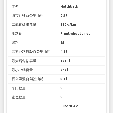
体型
Hatchback
城市行驶百公里油耗
6.5 l
二氧化碳排放量
116 g/km
驱动轮
Front wheel drive
燃料
95
高速公路行驶百公里油耗
4.3 l
最大后备箱容量
1410 l
最小中继容量
467 l
百公里混合驾驶油耗
5.1 l
车门数量
5
座位数量
5
EuroNCAP