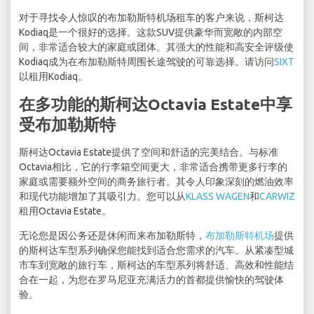
对于寻找令人惊叹的布加勒斯特机场租车的客户来说，斯柯达
Kodiaq是一个很好的选择。这款SUV提供豪华而宽敞的内部空
间，非常适合较大的家庭或团体。其强大的性能和高安全评级使
Kodiaq成为在布加勒斯特周围长途驾驶的可靠选择。请访问
SIXT
以租用Kodiaq。
在多功能的斯柯达Octavia Estate中享
受布加勒斯特
斯柯达Octavia Estate提供了空间和舒适的完美结合。与标准
Octavia相比，它的行李箱空间更大，非常适合携带更多行李的
家庭或需要额外空间的商务旅行者。其令人印象深刻的燃油效率
和现代功能增加了其吸引力。您可以从
KLASS WAGEN
和
CARWIZ
租用Octavia Estate。
无论您是因公务还是休闲而来布加勒斯特，
布加勒斯特机场
提供
的斯柯达车型系列确保您能找到适合您需求的汽车。从紧凑型城
市车到宽敞的旅行车，斯柯达的车型系列将舒适、高效和性能结
合在一起，为您在罗马尼亚充满活力的首都提供愉快的驾驶体
验。