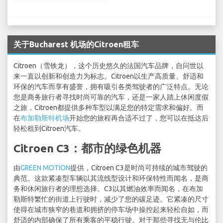
关于Bucharest 机场的Citroen租车
Citroen（雪铁龙），这个历史悠久的法国汽车品牌，自问世以
来一直以创新和创造力为标志。Citroen以生产高质量、舒适和
环保的汽车而享有盛誉，拥有吸引各类驾驶者的广泛特点。无论
您是商务旅行者寻找时尚可靠的汽车，还是一家人踏上休闲度假
之旅，Citroen都提供多种车型以满足您的特定需求和偏好。而
在
布加勒斯特机场
开始您的旅程再合适不过了，您可以在抵达后
轻松租到Citroen汽车。
Citroen C3：都市的绿色机器
由
GREEN MOTION
提供，Citroen C3是时尚可持续的城市驾驶的
典范。这款紧凑型车辆以其流线型设计和环保特性而闻名，是商
务和休闲旅行者的理想选择。C3以其燃油效率而闻名，在布加
勒斯特繁忙的街道上行驶时，减少了您的碳足迹。它紧凑的尺寸
使得在城市狭窄的巷道和拥挤的停车场中操控起来轻松自如，而
舒适的内部确保了所有乘客的平稳行驶。对于那些寻找无与伦比