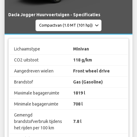
Dacia Jogger Huurvoertuigen - Specificaties
Lichaamstype
Minivan
CO2 uitstoot
118 g/km
Aangedreven wielen
Front wheel drive
Brandstof
Gas (Gasoline)
Maximale bagageruimte
1819 l
Minimale bagageruimte
708 l
Gemengd
brandstofverbruik tijdens
7.8 l
het rijden per 100 km