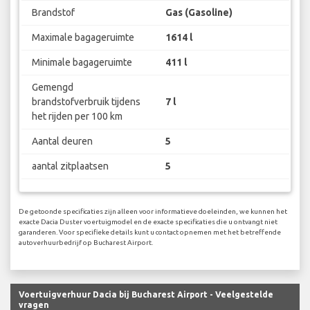
Brandstof
Gas (Gasoline)
Maximale bagageruimte
1614 l
Minimale bagageruimte
411 l
Gemengd
brandstofverbruik tijdens
7 l
het rijden per 100 km
Aantal deuren
5
aantal zitplaatsen
5
De getoonde specificaties zijn alleen voor informatieve doeleinden, we kunnen het
exacte Dacia Duster voertuigmodel en de exacte specificaties die u ontvangt niet
garanderen. Voor specifieke details kunt u contact opnemen met het betreffende
autoverhuurbedrijf op Bucharest Airport.
Voertuigverhuur Dacia bij Bucharest Airport - Veelgestelde
vragen