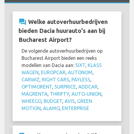
question_answer
Welke autoverhuurbedrijven
bieden Dacia huurauto's aan bij
Bucharest Airport?
De volgende autoverhuurbedrijven op
Bucharest Airport bieden een reeks
modellen van Dacia aan:
SIXT
,
KLASS
WAGEN
,
EUROPCAR
,
AUTONOM
,
CARWIZ
,
RIGHT CARS
,
PAYLESS
,
OPTIMORENT
,
SURPRICE
,
ADDCAR
,
MAGRENTA
,
THRIFTY
,
AUTO-UNION
,
WHEEGO
,
BUDGET
,
AVIS
,
GREEN
MOTION
,
ALAMO
,
ENTERPRISE