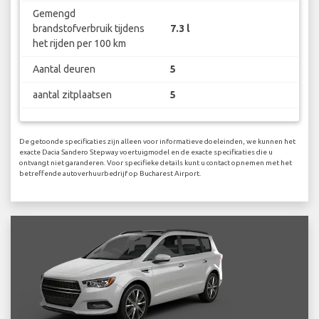
Gemengd
brandstofverbruik tijdens
7.3 l
het rijden per 100 km
Aantal deuren
5
aantal zitplaatsen
5
De getoonde specificaties zijn alleen voor informatieve doeleinden, we kunnen het
exacte Dacia Sandero Stepway voertuigmodel en de exacte specificaties die u
ontvangt niet garanderen. Voor specifieke details kunt u contact opnemen met het
betreffende autoverhuurbedrijf op Bucharest Airport.