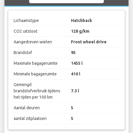
Lichaamstype
Hatchback
CO2 uitstoot
128 g/km
Aangedreven wielen
Front wheel drive
Brandstof
95
Maximale bagageruimte
1455 l
Minimale bagageruimte
410 l
Gemengd
brandstofverbruik tijdens
7.3 l
het rijden per 100 km
Aantal deuren
5
aantal zitplaatsen
5