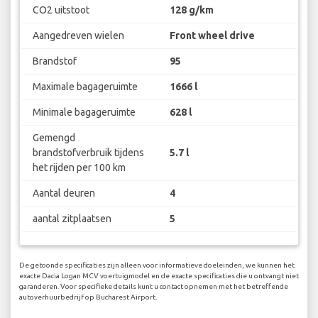
CO2 uitstoot
128 g/km
Aangedreven wielen
Front wheel drive
Brandstof
95
Maximale bagageruimte
1666 l
Minimale bagageruimte
628 l
Gemengd
brandstofverbruik tijdens
5.7 l
het rijden per 100 km
Aantal deuren
4
aantal zitplaatsen
5
De getoonde specificaties zijn alleen voor informatieve doeleinden, we kunnen het
exacte Dacia Logan MCV voertuigmodel en de exacte specificaties die u ontvangt niet
garanderen. Voor specifieke details kunt u contact opnemen met het betreffende
autoverhuurbedrijf op Bucharest Airport.