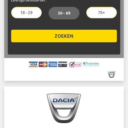
18 - 29
70+
30 - 69
ZOEKEN