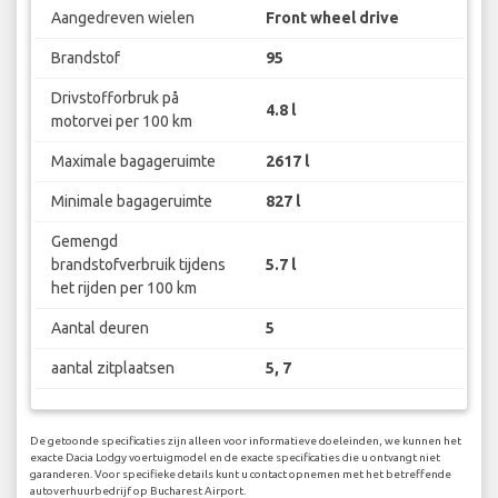
Aangedreven wielen
Front wheel drive
Brandstof
95
Drivstofforbruk på
4.8 l
motorvei per 100 km
Maximale bagageruimte
2617 l
Minimale bagageruimte
827 l
Gemengd
brandstofverbruik tijdens
5.7 l
het rijden per 100 km
Aantal deuren
5
aantal zitplaatsen
5, 7
De getoonde specificaties zijn alleen voor informatieve doeleinden, we kunnen het
exacte Dacia Lodgy voertuigmodel en de exacte specificaties die u ontvangt niet
garanderen. Voor specifieke details kunt u contact opnemen met het betreffende
autoverhuurbedrijf op Bucharest Airport.