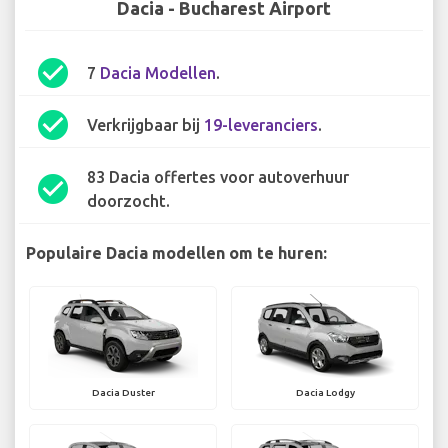
Dacia - Bucharest Airport
check_circle
7
Dacia Modellen
.
check_circle
Verkrijgbaar bij
19-leveranciers
.
83 Dacia offertes voor autoverhuur
check_circle
doorzocht.
Populaire Dacia modellen om te huren:
Dacia Duster
Dacia Lodgy