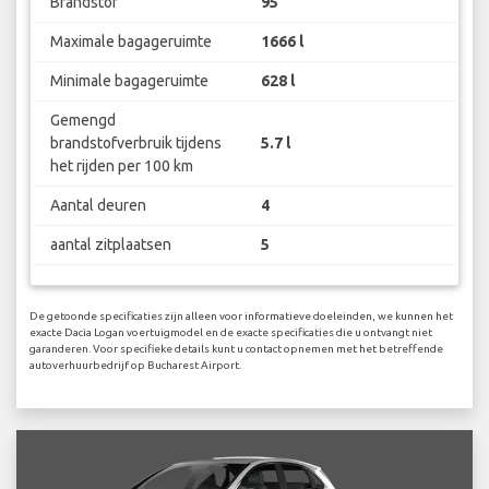
Brandstof
95
Maximale bagageruimte
1666 l
Minimale bagageruimte
628 l
Gemengd
brandstofverbruik tijdens
5.7 l
het rijden per 100 km
Aantal deuren
4
aantal zitplaatsen
5
De getoonde specificaties zijn alleen voor informatieve doeleinden, we kunnen het
exacte Dacia Logan voertuigmodel en de exacte specificaties die u ontvangt niet
garanderen. Voor specifieke details kunt u contact opnemen met het betreffende
autoverhuurbedrijf op Bucharest Airport.