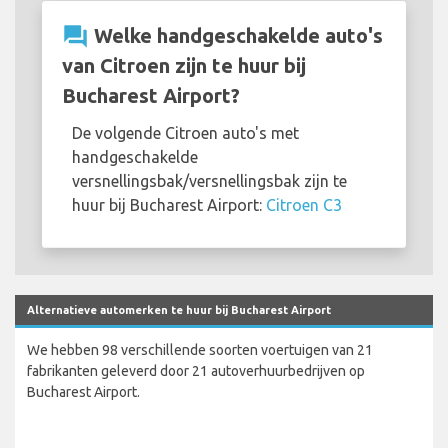
question_answer
Welke handgeschakelde auto's
van Citroen zijn te huur bij
Bucharest Airport?
De volgende Citroen auto's met
handgeschakelde
versnellingsbak/versnellingsbak zijn te
huur bij Bucharest Airport:
Citroen C3
Alternatieve automerken te huur bij Bucharest Airport
We hebben 98 verschillende soorten voertuigen van 21
fabrikanten geleverd door 21 autoverhuurbedrijven op
Bucharest Airport.