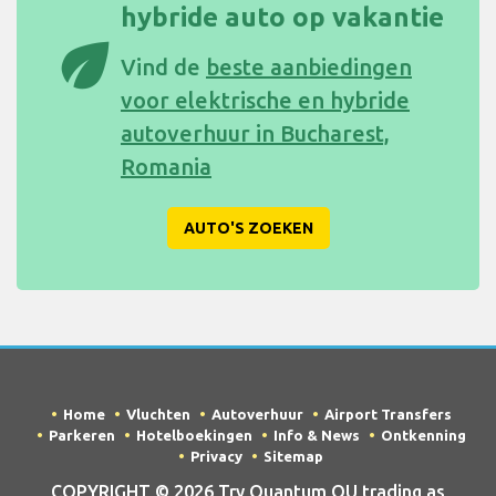
hybride auto op vakantie
eco
Vind de
beste aanbiedingen
voor elektrische en hybride
autoverhuur in Bucharest,
Romania
AUTO'S ZOEKEN
Home
Vluchten
Autoverhuur
Airport Transfers
Parkeren
Hotelboekingen
Info & News
Ontkenning
Privacy
Sitemap
COPYRIGHT © 2026 Try Quantum OU trading as