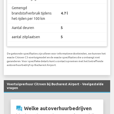
Gemengd
brandstofverbruik tijdens
4.7 l
het rijden per 100 km
Aantal deuren
5
aantal zitplaatsen
5
De getoonde specificaties zijn alleen voor informatieve doeleinden, we kunnen het
exacte Citroen C3 voertuigmodel en de exacte specificaties die u ontvangt niet
garanderen. Voor specifieke details kunt u contact opnemen met het betreffende
autoverhuurbedrijf op Bucharest Airport.
Voertuigverhuur Citroen bij Bucharest Airport - Veelgestelde
vragen
question_answer
Welke autoverhuurbedrijven