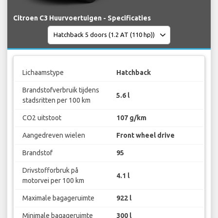
Citroen C3 Huurvoertuigen - Specificaties
Lichaamstype
Hatchback
Brandstofverbruik tijdens
5.6 l
stadsritten per 100 km
CO2 uitstoot
107 g/km
Aangedreven wielen
Front wheel drive
Brandstof
95
Drivstofforbruk på
4.1 l
motorvei per 100 km
Maximale bagageruimte
922 l
Minimale bagageruimte
300 l