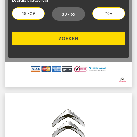
18 - 29
70+
30 - 69
ZOEKEN