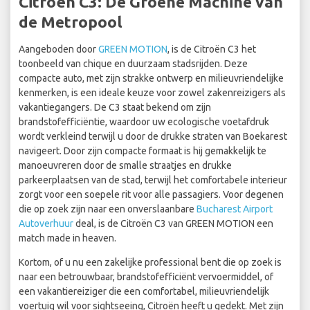
Citroën C3: De Groene Machine van
de Metropool
Aangeboden door
GREEN MOTION
, is de Citroën C3 het
toonbeeld van chique en duurzaam stadsrijden. Deze
compacte auto, met zijn strakke ontwerp en milieuvriendelijke
kenmerken, is een ideale keuze voor zowel zakenreizigers als
vakantiegangers. De C3 staat bekend om zijn
brandstofefficiëntie, waardoor uw ecologische voetafdruk
wordt verkleind terwijl u door de drukke straten van Boekarest
navigeert. Door zijn compacte formaat is hij gemakkelijk te
manoeuvreren door de smalle straatjes en drukke
parkeerplaatsen van de stad, terwijl het comfortabele interieur
zorgt voor een soepele rit voor alle passagiers. Voor degenen
die op zoek zijn naar een onverslaanbare
Bucharest Airport
Autoverhuur
deal, is de Citroën C3 van GREEN MOTION een
match made in heaven.
Kortom, of u nu een zakelijke professional bent die op zoek is
naar een betrouwbaar, brandstofefficiënt vervoermiddel, of
een vakantiereiziger die een comfortabel, milieuvriendelijk
voertuig wil voor sightseeing, Citroën heeft u gedekt. Met zijn