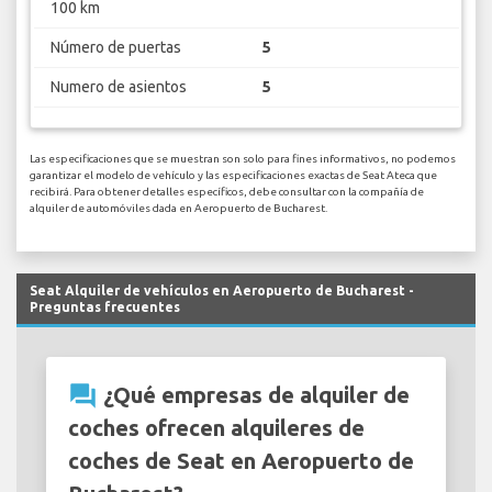
100 km
Número de puertas
5
Numero de asientos
5
Las especificaciones que se muestran son solo para fines informativos, no podemos
garantizar el modelo de vehículo y las especificaciones exactas de Seat Ateca que
recibirá. Para obtener detalles específicos, debe consultar con la compañía de
alquiler de automóviles dada en Aeropuerto de Bucharest.
Seat Alquiler de vehículos en Aeropuerto de Bucharest -
Preguntas frecuentes
question_answer
¿Qué empresas de alquiler de
coches ofrecen alquileres de
coches de Seat en Aeropuerto de