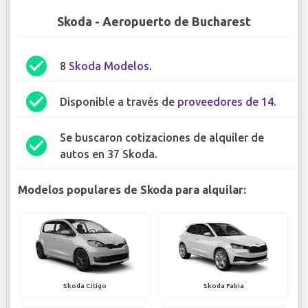
Skoda - Aeropuerto de Bucharest
check_circle
8
Skoda Modelos
.
check_circle
Disponible a través de
proveedores de 14
.
Se buscaron cotizaciones de alquiler de
check_circle
autos en 37 Skoda.
Modelos populares de Skoda para alquilar:
Skoda Citigo
Skoda Fabia