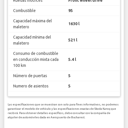
Ruedas motrices
Front wheel drive
Combustible
95
Capacidad máxima del
1630 l
maletero
Capacidad mínima del
521 l
maletero
Consumo de combustible
en conducción mixta cada
5.4 l
100 km
Número de puertas
5
Numero de asientos
5
Las especificaciones que se muestran son solo para fines informativos, no podemos
garantizar el modelo de vehículo y las especificaciones exactas de Skoda Karoq que
recibirá. Para obtener detalles específicos, debe consultar con la compañía de
alquiler de automóviles dada en Aeropuerto de Bucharest.