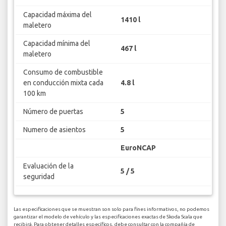
Capacidad máxima del
1410 l
maletero
Capacidad mínima del
467 l
maletero
Consumo de combustible
en conducción mixta cada
4.8 l
100 km
Número de puertas
5
Numero de asientos
5
EuroNCAP
Evaluación de la
5 / 5
seguridad
Las especificaciones que se muestran son solo para fines informativos, no podemos
garantizar el modelo de vehículo y las especificaciones exactas de Skoda Scala que
recibirá. Para obtener detalles específicos, debe consultar con la compañía de