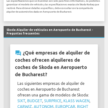
Las especificaciones que se muestran son solo para fines informativos, no podemos
garantizar el modelo de vehículo y las especificaciones exactas de Skoda Kodiaq que
recibirá. Para obtener detalles específicos, debe consultar con la compañía de
alquiler de automóviles dada en Aeropuerto de Bucharest.
Skoda Alquiler de vehículos en Aeropuerto de Bucharest -
Preguntas frecuentes
question_answer
¿Qué empresas de alquiler de
coches ofrecen alquileres de
coches de Skoda en Aeropuerto
de Bucharest?
Las siguientes empresas de alquiler de
coches en Aeropuerto de Bucharest
ofrecen una gama de modelos de Skoda:
SIXT
,
BUDGET
,
SURPRICE
,
KLASS WAGEN
,
CARWIZ
,
AUTONOM
,
EUROPCAR
,
RIGHT