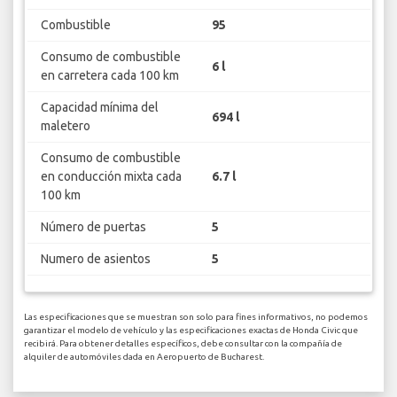
Combustible
95
Consumo de combustible
6 l
en carretera cada 100 km
Capacidad mínima del
694 l
maletero
Consumo de combustible
en conducción mixta cada
6.7 l
100 km
Número de puertas
5
Numero de asientos
5
Las especificaciones que se muestran son solo para fines informativos, no podemos
garantizar el modelo de vehículo y las especificaciones exactas de Honda Civic que
recibirá. Para obtener detalles específicos, debe consultar con la compañía de
alquiler de automóviles dada en Aeropuerto de Bucharest.