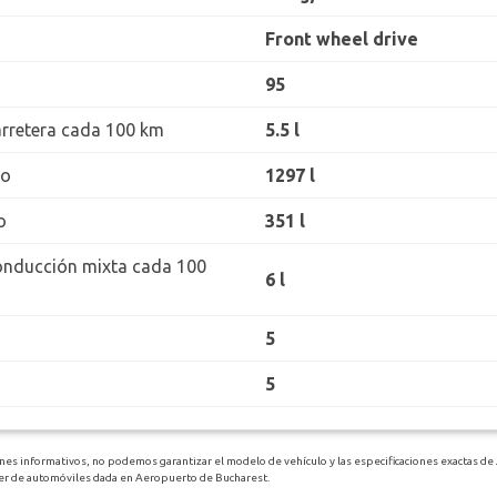
Front wheel drive
95
rretera cada 100 km
5.5 l
ro
1297 l
o
351 l
onducción mixta cada 100
6 l
5
5
ines informativos, no podemos garantizar el modelo de vehículo y las especificaciones exactas d
iler de automóviles dada en Aeropuerto de Bucharest.