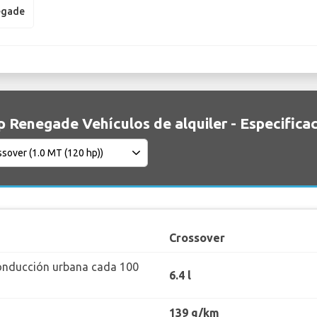
egade
p Renegade Vehículos de alquiler - Especifica
Crossover
onducción urbana cada 100
6.4 l
139 g/km